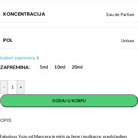
KONCENTRACIJA
Eau de Parfum
POL
Unisex
Izaberi zapreminu ⬇️
5ml
10ml
20ml
ZAPREMINA
-
+
DODAJ U KORPU
OPIS
Fabulous Yuzu od Mancera je miris za žene i muškarce, predstavljen