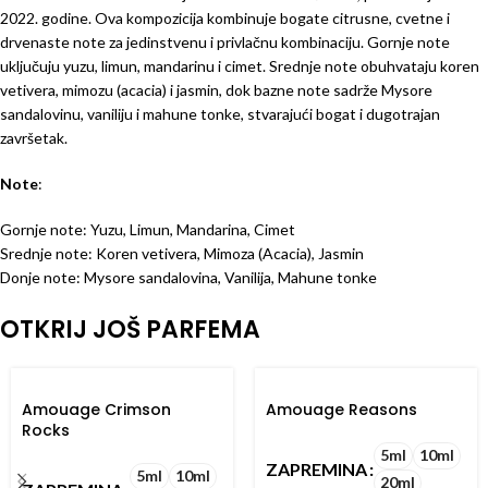
2022. godine. Ova kompozicija kombinuje bogate citrusne, cvetne i
drvenaste note za jedinstvenu i privlačnu kombinaciju. Gornje note
uključuju yuzu, limun, mandarinu i cimet. Srednje note obuhvataju koren
vetivera, mimozu (acacia) i jasmin, dok bazne note sadrže Mysore
sandalovinu, vaniliju i mahune tonke, stvarajući bogat i dugotrajan
završetak.
Note
:
Gornje note: Yuzu, Limun, Mandarina, Cimet
Srednje note: Koren vetivera, Mimoza (Acacia), Jasmin
Donje note: Mysore sandalovina, Vanilija, Mahune tonke
OTKRIJ JOŠ PARFEMA
Amouage Crimson
Amouage Reasons
Rocks
5ml
10ml
ZAPREMINA
5ml
10ml
20ml