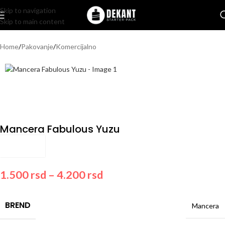
Skip to navigation
Skip to main content
Home
/
Pakovanje
/
Komercijalno
Mancera Fabulous Yuzu
1.500
rsd
–
4.200
rsd
BREND
Mancera