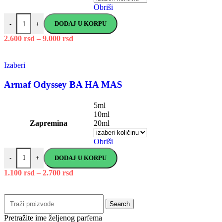
Obriši
DODAJ U KORPU
-
+
2.600
rsd
–
9.000
rsd
Izaberi
Armaf Odyssey BA HA MAS
5ml
10ml
Zapremina
20ml
Obriši
DODAJ U KORPU
-
+
1.100
rsd
–
2.700
rsd
Search
Pretražite ime željenog parfema