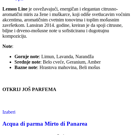
Lemon Line
je osvežavajući, energičan i elegantan citrusno-
aromatični miris za žene i muškarce, koji odiše svetlucavim voćnim
akcentima, aromatičnim cvetnim tonovima i toplim mošusnim
završetkom. Lansiran 2014. godine, kreiran je da spoji citrusne,
biljne i drveno-mošusne note u sofisticiranu i dugotrajnu
kompoziciju.
Note
:
Gornje note
: Limun, Lavanda, Narandža
Srednje note
: Belo cveće, Geranium, Amber
Bazne note
: Hrastova mahovina, Beli mošus
OTKRIJ JOŠ PARFEMA
Izaberi
Acqua di parma Mirto di Panarea