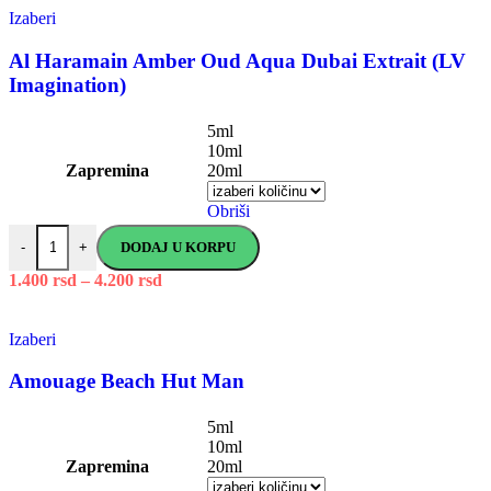
Izaberi
Al Haramain Amber Oud Aqua Dubai Extrait (LV
Imagination)
5ml
10ml
Zapremina
20ml
Obriši
DODAJ U KORPU
-
+
1.400
rsd
–
4.200
rsd
Izaberi
Amouage Beach Hut Man
5ml
10ml
Zapremina
20ml