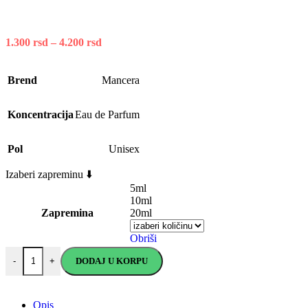
1.300
rsd
–
4.200
rsd
Brend
Mancera
Koncentracija
Eau de Parfum
Pol
Unisex
Izaberi zapreminu ⬇️
5ml
10ml
Zapremina
20ml
Obriši
DODAJ U KORPU
-
+
Opis