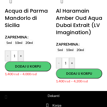
Acqua di Parma
Al Haramain
Mandorlo di
Amber Oud Aqua
Sicilia
Dubai Extrait (LV
Imagination)
ZAPREMINA
5ml
10ml
20ml
ZAPREMINA
5ml
10ml
20ml
-
+
-
+
DODAJ U KORPU
DODAJ U KORPU
1.400
rsd
–
4.000
rsd
1.400
rsd
–
4.200
rsd
Dekanti
Korpa