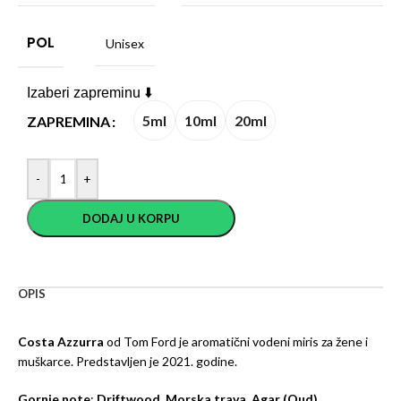
POL
Unisex
Izaberi zapreminu ⬇️
5ml
10ml
20ml
ZAPREMINA
-
+
DODAJ U KORPU
OPIS
Costa Azzurra
od Tom Ford je aromatični vodeni miris za žene i
muškarce. Predstavljen je 2021. godine.
Gornje note
:
Driftwood, Morska trava, Agar (Oud),