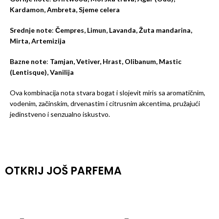
Kardamon, Ambreta, Sjeme celera
Srednje note
:
Čempres, Limun, Lavanda, Žuta mandarina,
Mirta, Artemizija
Bazne note
:
Tamjan, Vetiver, Hrast, Olibanum, Mastic
(Lentisque), Vanilija
Ova kombinacija nota stvara bogat i slojevit miris sa aromatičnim,
vodenim, začinskim, drvenastim i citrusnim akcentima, pružajući
jedinstveno i senzualno iskustvo.
OTKRIJ JOŠ PARFEMA