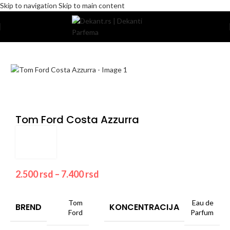
Skip to navigation
Skip to main content
Home
/
Pakovanje
/
Komercijalno
Tom Ford Costa Azzurra
2.500
rsd
–
7.400
rsd
Tom
Eau de
BREND
KONCENTRACIJA
Ford
Parfum